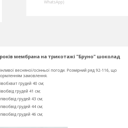
WhatsApp)
 років мембрана на трикотажі "Бруно" шоколад
нливої весняної/осінньої погоди. Розмірний ряд 92-116, що
оформленням замовлення.
півобхват грудей 40 см;
івобвід грудей 41 см;
півобвід грудей 43 см;
півобвід грудей 44 см;
півобвід грудей 46 см;