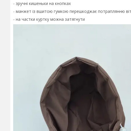
- зручні кишеньки на кнопках
- манжет із вшитою гумкою перешкоджає потраплянню віт
- на частки куртку можна затягнути