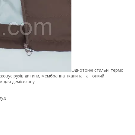
Однотонні стильні термо
е сковує рухів дитини, мембранна тканина та тонкий
 для демісезону.
руд