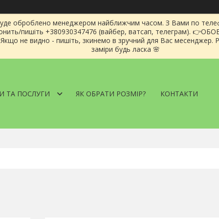
буде оброблено менеджером найближчим часом. З Вами по телеф
звонить/пишіть +380930347476 (вайбер, ватсап, телеграм). 👉ОБ
кщо не видно - пишіть, зкинемо в зручний для Вас месенджер. Ро
заміри будь ласка 🌸
И ТА ПОСЛУГИ
ЯК ОБРАТИ РОЗМІР?
КОНТАКТИ