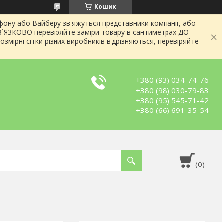
Кошик
ону або Вайберу зв'яжуться представники компанії, або
ОВ`ЯЗКОВО перевіряйте заміри товару в сантиметрах ДО
змірні сітки різних виробників відрізняються, перевіряйте
+380 (93) 034-74-76
+380 (98) 030-79-83
+380 (95) 545-71-42
+380 (66) 691-35-54