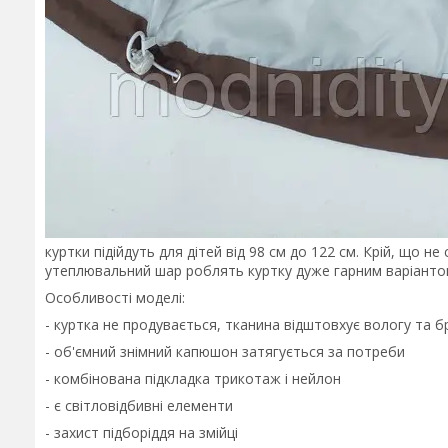
куртки підійдуть для дітей від 98 см до 122 см. Крій, що н
утеплювальний шар роблять куртку дуже гарним варіантом
Особливості моделі:
- куртка не продувається, тканина відштовхує вологу та б
- об'ємний знімний капюшон затягується за потреби
- комбінована підкладка трикотаж і нейлон
- є світловідбивні елементи
- захист підборіддя на змійці