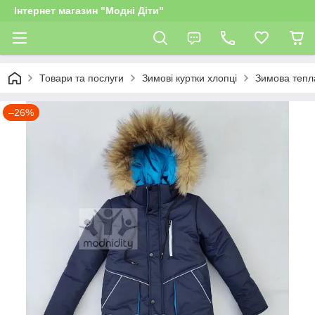
Інтернет магазин "Модні Діти"
Товари та послуги
Зимові куртки хлопці
Зимова тепла
–26%