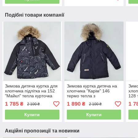
Подібні товари компанії
Зимова дитяча куртка для
Зимова куртка дитяча на
Зимо
хлопчика підлітка на 152
хлопчика "Карім" 146
хлоп
"Майкл" тепла курточка
термо тепла з
128 
натуральне хутро
натуральним опушенням
нат
1 785
1 890
1 7
₴
₴
2 100 ₴
2 100 ₴
підліткова
Купити
Купити
Акційні пропозиції та новинки