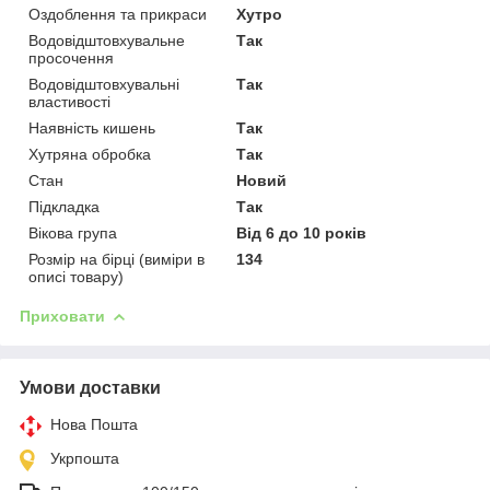
Оздоблення та прикраси
Хутро
Водовідштовхувальне
Так
просочення
Водовідштовхувальні
Так
властивості
Наявність кишень
Так
Хутряна обробка
Так
Стан
Новий
Підкладка
Так
Вікова група
Від 6 до 10 років
Розмір на бірці (виміри в
134
описі товару)
Приховати
Умови доставки
Нова Пошта
Укрпошта