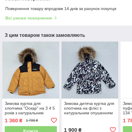
Повернення товару впродовж 14 днів за рахунок покупця
Всі умови повернення
З цим товаром також замовляють
Зимова куртка для
Зимова дитяча куртка для
Зимо
хлопчика "Оскар" на 3 4 5
хлопчика на флісі з
пуфе
років з натуральним
натуральним опушенням
134 
опушенням тепла дитяча
"Айден" 134
нату
1 360
1 7
₴
1 700 ₴
підл
1 900
₴
Купити