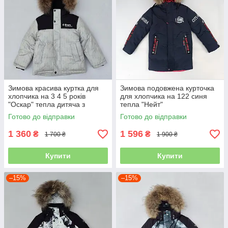
Зимова красива куртка для
Зимова подовжена курточка
хлопчика на 3 4 5 років
для хлопчика на 122 синя
"Оскар" тепла дитяча з
тепла "Нейт"
натуральним опушенням
Готово до відправки
Готово до відправки
1 360
1 596
₴
₴
1 700 ₴
1 900 ₴
Купити
Купити
–15%
–15%