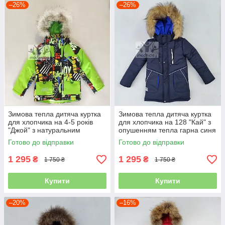
–26%
–26%
Зимова тепла дитяча куртка
Зимова тепла дитяча куртка
для хлопчика на 4-5 років
для хлопчика на 128 "Кай" з
"Джой" з натуральним
опушенням тепла гарна синя
опушенням тепла гарна
Готово до відправки
Готово до відправки
1 295
1 295
₴
₴
1 750 ₴
1 750 ₴
Купити
Купити
–20%
–16%