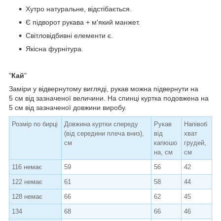
Хутро натуральне, відстібається.
Є підворот рукава + м'який манжет.
Світловідбивні елементи є.
Якісна фурнітура.
"
Кай
"
Заміри у відвернутому вигляді, рукав можна підвернути на
5 см від зазначеної величини. На спинці куртка подовжена на
5 см від зазначеної довжини виробу.
Розмір по бирці
Довжина куртки спереду
Рукав
Напівоб
(від середини плеча вниз),
від
хват
см
капюшо
грудей,
на, см
см
116 немає
59
56
42
122 немає
61
58
44
128 немає
66
62
45
134
68
66
46