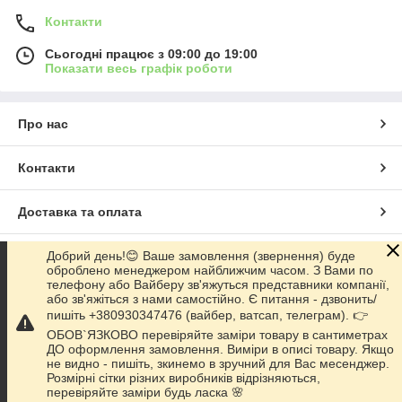
Контакти
Сьогодні працює з 09:00 до 19:00
Показати весь графік роботи
Про нас
Контакти
Доставка та оплата
Добрий день!😊 Ваше замовлення (звернення) буде
Графік роботи
оброблено менеджером найближчим часом. З Вами по
телефону або Вайберу зв'яжуться представники компанії,
або зв'яжіться з нами самостійно. Є питання - дзвонить/
Повна версія сайту
пишіть +380930347476 (вайбер, ватсап, телеграм). 👉
ОБОВ`ЯЗКОВО перевіряйте заміри товару в сантиметрах
Сайт створено на маркетплейсі
Prom.ua
ДО оформлення замовлення. Виміри в описі товару. Якщо
не видно - пишіть, зкинемо в зручний для Вас месенджер.
Розмірні сітки різних виробників відрізняються,
Політика конфіденційності
перевіряйте заміри будь ласка 🌸