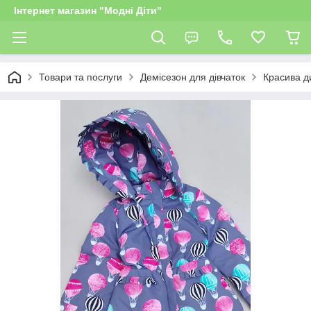
Інтернет магазин "Модні Діти"
Товари та послуги
Демісезон для дівчаток
Красива ди