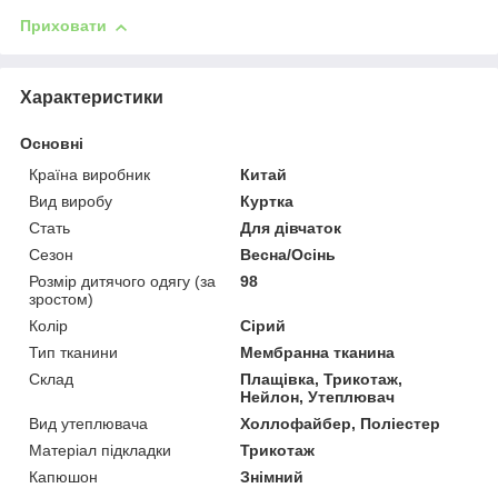
Приховати
Характеристики
Основні
Країна виробник
Китай
Вид виробу
Куртка
Стать
Для дівчаток
Сезон
Весна/Осінь
Розмір дитячого одягу (за
98
зростом)
Колір
Сірий
Тип тканини
Мембранна тканина
Склад
Плащівка, Трикотаж,
Нейлон, Утеплювач
Вид утеплювача
Холлофайбер, Поліестер
Матеріал підкладки
Трикотаж
Капюшон
Знімний