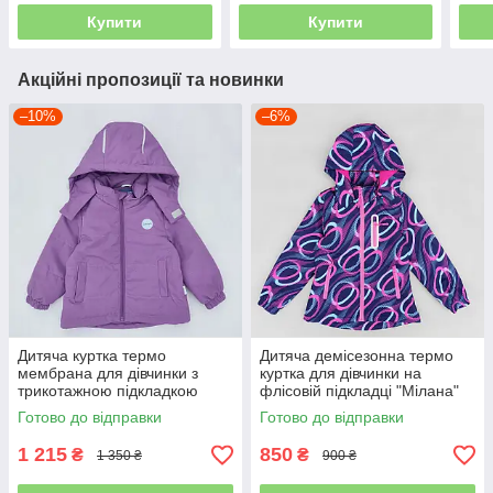
Купити
Купити
Акційні пропозиції та новинки
–10%
–6%
Дитяча куртка термо
Дитяча демісезонна термо
мембрана для дівчинки з
куртка для дівчинки на
трикотажною підкладкою
флісовій підкладці "Мілана"
"Софі" вино демісезонна
на 6 7 8 9 10 років мембрана
Готово до відправки
Готово до відправки
1 215
850
₴
₴
1 350 ₴
900 ₴