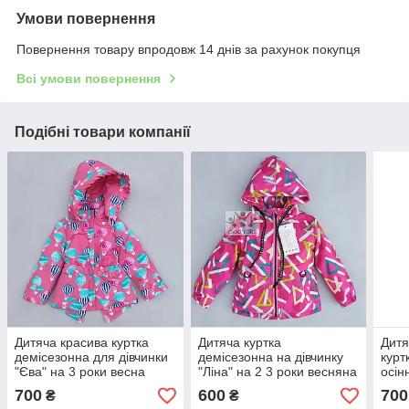
Умови повернення
Повернення товару впродовж 14 днів за рахунок покупця
Всі умови повернення
Подібні товари компанії
Дитяча красива куртка
Дитяча куртка
Дитя
демісезонна для дівчинки
демісезонна на дівчинку
курт
"Єва" на 3 роки весна
"Ліна" на 2 3 роки весняна
осін
осінь осіння весняна
осіння курточка на флісі
роки
700
600
700
₴
₴
яскрава весна осінь
кап