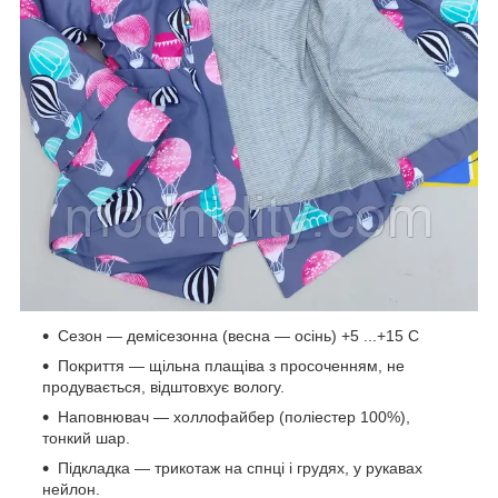
Сезон — демісезонна (весна — осінь) +5 ...+15 С
Покриття — щільна плащіва з просоченням, не
продувається, відштовхує вологу.
Наповнювач — холлофайбер (поліестер 100%),
тонкий шар.
Підкладка — трикотаж на спнці і грудях, у рукавах
нейлон.