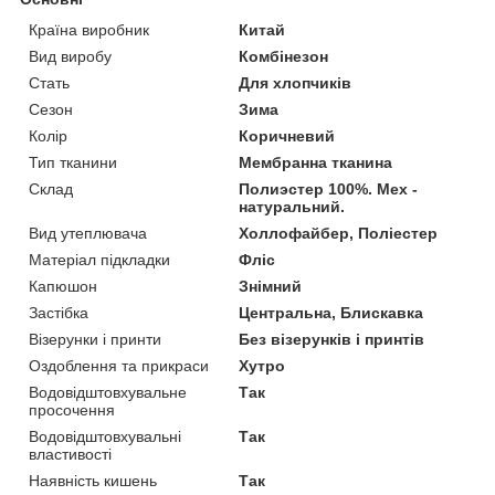
Країна виробник
Китай
Вид виробу
Комбінезон
Стать
Для хлопчиків
Сезон
Зима
Колір
Коричневий
Тип тканини
Мембранна тканина
Склад
Полиэстер 100%. Мех -
натуральний.
Вид утеплювача
Холлофайбер, Поліестер
Матеріал підкладки
Фліс
Капюшон
Знімний
Застібка
Центральна, Блискавка
Візерунки і принти
Без візерунків і принтів
Оздоблення та прикраси
Хутро
Водовідштовхувальне
Так
просочення
Водовідштовхувальні
Так
властивості
Наявність кишень
Так