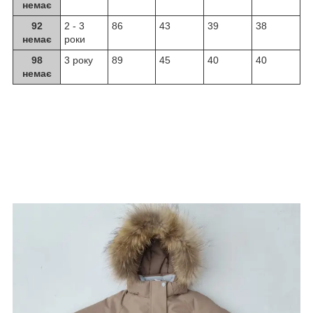
немає
92
2 - 3
86
43
39
38
немає
роки
98
3 року
89
45
40
40
немає