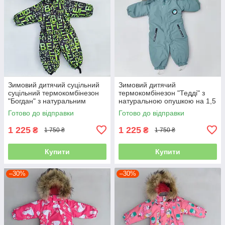
Зимовий дитячий суцільний
Зимовий дитячий
суцільний термокомбінезон
термокомбінезон "Тедді" з
"Богдан" з натуральним
натуральною опушкою на 1,5
опушенням на 2 3 роки для
2 3 роки для хлопчика
Готово до відправки
Готово до відправки
хлопчика
суцільний
1 225
1 225
₴
₴
1 750 ₴
1 750 ₴
Купити
Купити
–30%
–30%