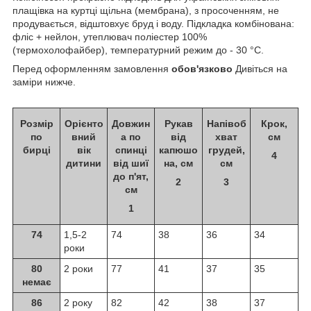
плащівка на куртці щільна (мембрана), з просоченням, не
продувається, відштовхує бруд і воду. Підкладка комбінована:
фліс + нейлон, утеплювач поліестер 100%
(термохолофайбер), температурний режим до - 30 °C.
Перед оформленням замовлення
обов'язково
Дивіться на
заміри нижче.
Розмір
Орієнто
Довжин
Рукав
Напівоб
Крок,
по
вний
а по
від
хват
см
бирці
вік
спинці
капюшо
грудей,
4
дитини
від шиї
на, см
см
до п'ят,
2
3
см
1
74
1,5-2
74
38
36
34
роки
80
2 роки
77
41
37
35
немає
86
2 року
82
42
38
37