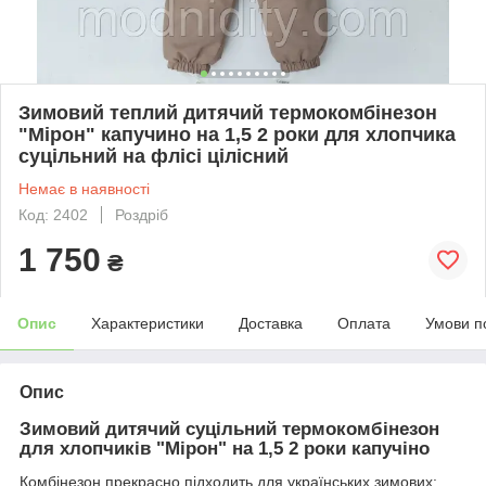
Зимовий теплий дитячий термокомбінезон
"Мірон" капучино на 1,5 2 роки для хлопчика
суцільний на флісі цілісний
Немає в наявності
Код: 2402
Роздріб
1 750
₴
Опис
Характеристики
Доставка
Оплата
Умови п
Опис
Зимовий дитячий суцільний термокомбінезон
для хлопчиків "Мірон" на 1,5 2 роки капучіно
Комбінезон прекрасно підходить для українських зимових: