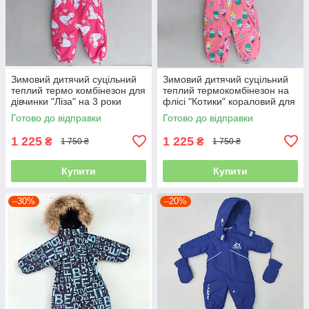
Зимовий дитячий суцільний
Зимовий дитячий суцільний
теплий термо комбінезон для
теплий термокомбінезон на
дівчинки "Ліза" на 3 роки
флісі "Котики" кораловий для
дівчинки на 3 роки
Готово до відправки
Готово до відправки
1 225
1 225
₴
₴
1 750 ₴
1 750 ₴
Купити
Купити
–30%
–20%