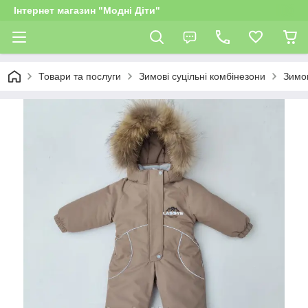
Інтернет магазин "Модні Діти"
Товари та послуги
Зимові суцільні комбінезони
Зимов