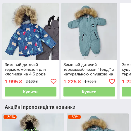
Зимовий дитячий
Зимовий дитячий
Зимо
термокомбінезон для
термокомбінезон "Тедді" з
суці
хлопчика на 4 5 років
натуральною опушкою на
терм
"Ведмедики" костюм
1,5 2 3 роки для хлопчика
"Кот
1 995
1 225
1 2
₴
₴
2 100 ₴
1 750 ₴
куртка та напівкомбінезон
суцільний
дівч
Купити
Купити
Акційні пропозиції та новинки
–30%
–30%