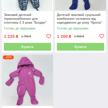
Зимовий дитячий
Дитячий зимовий суцільний
термокомбінезон для
комбінезон чоловічок від
хлопчика 2 3 роки "Богдан"
народження до року "Кроха"
на флісі мембрана теплий
синій термо теплий
Готово до відправки
Готово до відправки
1 225
1 200
₴
₴
1 750 ₴
1 500 ₴
Купити
Купити
–20%