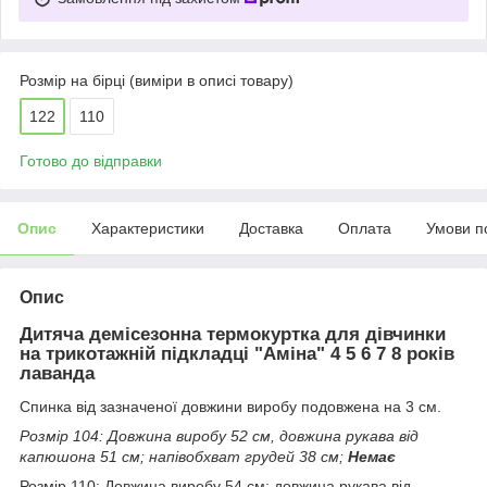
Розмір на бірці (виміри в описі товару)
122
110
Готово до відправки
Опис
Характеристики
Доставка
Оплата
Умови п
Опис
Дитяча демісезонна термокуртка для дівчинки
на трикотажній підкладці "Аміна" 4 5 6 7 8 років
лаванда
Спинка від зазначеної довжини виробу подовжена на 3 см.
Розмір 104: Довжина виробу 52 см, довжина рукава від
капюшона 51 см; напівобхват грудей 38 см;
Немає
Розмір 110: Довжина виробу 54 см; довжина рукава від