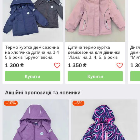
Термо куртка демісезонна
Дитяча термо куртка
Дитя
на хлопчика дитяча на 3 4
демісезонна для дівчинки
демі
5 6 років "Бруно" весна
"Лана" на 3, 4, 5, 6 років
"Мія
осінь весняна осіння
весна осінь демі стильна
весн
1 300
1 350
1 3
₴
₴
мембрана
яскр
Купити
Купити
Акційні пропозиції та новинки
–10%
–6%