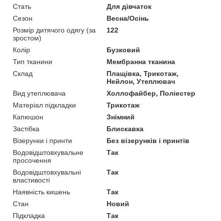
Стать
Для дівчаток
Сезон
Весна/Осінь
Розмір дитячого одягу (за
122
зростом)
Колір
Бузковий
Тип тканини
Мембранна тканина
Склад
Плащівка, Трикотаж,
Нейлон, Утеплювач
Вид утеплювача
Холлофайбер, Поліестер
Матеріал підкладки
Трикотаж
Капюшон
Знімний
Застібка
Блискавка
Візерунки і принти
Без візерунків і принтів
Водовідштовхувальне
Так
просочення
Водовідштовхувальні
Так
властивості
Наявність кишень
Так
Стан
Новий
Підкладка
Так