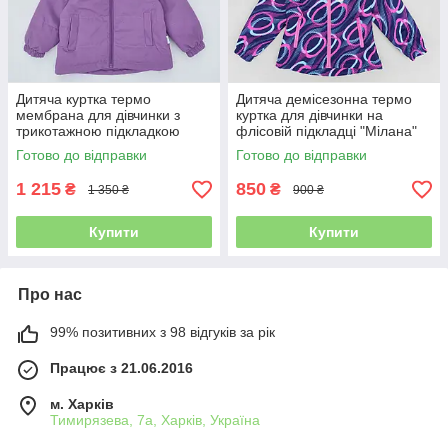
Дитяча куртка термо
Дитяча демісезонна термо
мембрана для дівчинки з
куртка для дівчинки на
трикотажною підкладкою
флісовій підкладці "Мілана"
"Софі" вино демісезонна
на 6 7 8 9 10 років мембрана
Готово до відправки
Готово до відправки
1 215
850
₴
₴
1 350 ₴
900 ₴
Купити
Купити
Про нас
99% позитивних з 98 відгуків за рік
Працює з 21.06.2016
м. Харків
Тимирязева, 7а, Харків, Україна