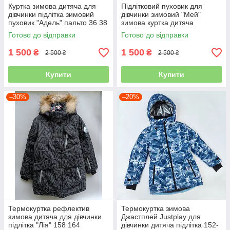
Куртка зимова дитяча для
Підлітковий пуховик для
дівчинки підлітка зимовий
дівчинки зимовий "Мей"
пуховик "Адель" пальто 36 38
зимова куртка дитяча
40 42 розмір
підліткова тепла 38 42 44
Готово до відправки
Готово до відправки
1 500
1 500
₴
₴
2 500 ₴
2 500 ₴
Купити
Купити
–30%
–20%
Термокуртка рефлектив
Термокуртка зимова
зимова дитяча для дівчинки
Джастплей Justplay для
підлітка "Лія" 158 164
дівчинки дитяча підлітка 152-