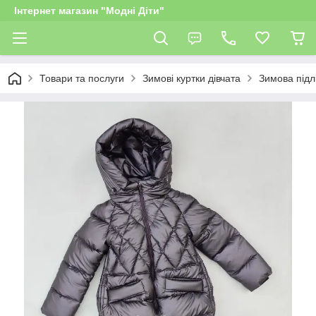
Інтернет магазин "Модні Діти"
Товари та послуги
Зимові куртки дівчата
Зимова підл