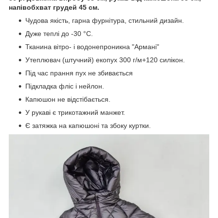
напівобхват грудей 45 см.
Чудова якість, гарна фурнітура, стильний дизайн.
Дуже теплі до -30 °C.
Тканина вітро- і водонепроникна "Армані"
Утеплювач (штучний) екопух 300 г/м+120 силікон.
Під час прання пух не збивається
Підкладка фліс і нейлон.
Капюшон не відстібається.
У рукаві є трикотажний манжет.
Є затяжка на капюшоні та збоку куртки.