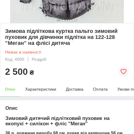
Зимова підліткова куртка пальто зимовий
пуховик для дівчинки підлітка на 122-128
"Меган" на флісі дитяча
Немає в наявності
Код: 4900
Роздріб
2 500
₴
Опис
Характеристики
Доставка
Оплата
Умови п
Опис
Зимовий дитячий підлітковий пуховик на
екопухі + силікон + фліс "Меган"
36 р. довжина виробу 68 см, рукав від капюшона 58 см,