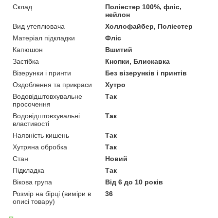
Склад
Поліестер 100%, фліс,
нейлон
Вид утеплювача
Холлофайбер, Поліестер
Матеріал підкладки
Фліс
Капюшон
Вшитий
Застібка
Кнопки, Блискавка
Візерунки і принти
Без візерунків і принтів
Оздоблення та прикраси
Хутро
Водовідштовхувальне
Так
просочення
Водовідштовхувальні
Так
властивості
Наявність кишень
Так
Хутряна обробка
Так
Стан
Новий
Підкладка
Так
Вікова група
Від 6 до 10 років
Розмір на бірці (виміри в
36
описі товару)