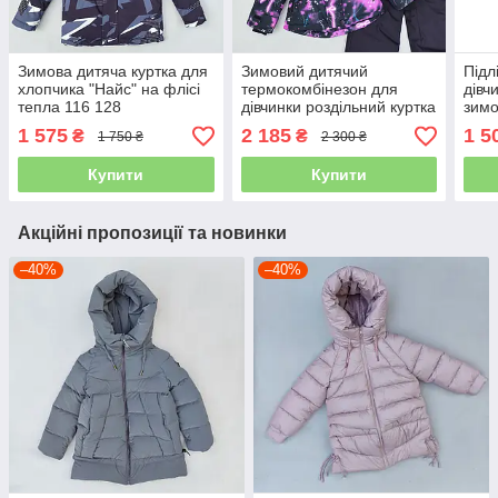
Зимова дитяча куртка для
Зимовий дитячий
Підл
хлопчика "Найс" на флісі
термокомбінезон для
дівч
тепла 116 128
дівчинки роздільний куртка
зимо
напівкомбінезон "Крісті" на
підл
1 575
2 185
1 5
₴
₴
1 750 ₴
2 300 ₴
3 4 5 6 років
Купити
Купити
Акційні пропозиції та новинки
–40%
–40%