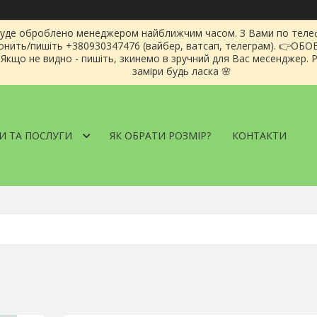
буде оброблено менеджером найближчим часом. З Вами по телеф
звонить/пишіть +380930347476 (вайбер, ватсап, телеграм). 👉ОБ
кщо не видно - пишіть, зкинемо в зручний для Вас месенджер. Ро
заміри будь ласка 🌸
И ТА ПОСЛУГИ
ЯК ОБРАТИ РОЗМІР?
КОНТАКТИ