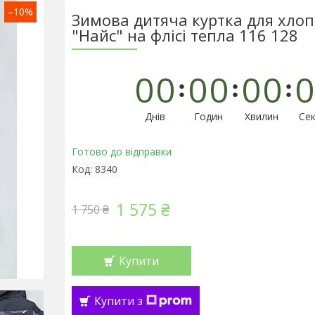
–10%
Зимова дитяча куртка для хло
"Найс" на флісі тепла 116 128
0
0
0
0
0
0
0
Днів
Годин
Хвилин
Сек
Готово до відправки
Код:
8340
1 575 ₴
1 750 ₴
Купити
Купити з