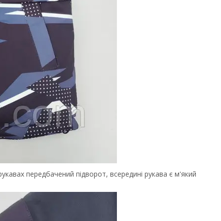
рукавах передбачений підворот, всередині рукава є м'який