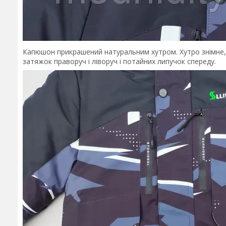
Капюшон прикрашений натуральним хутром. Хутро знімне
затяжок праворуч і ліворуч і потайних липучок спереду.