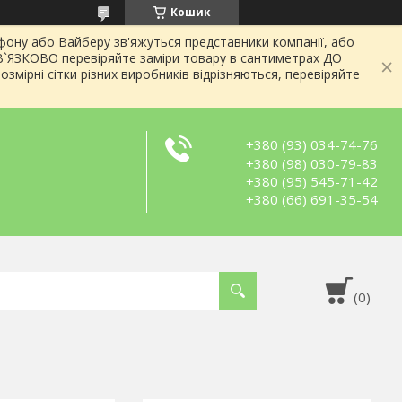
Кошик
ону або Вайберу зв'яжуться представники компанії, або
ОВ`ЯЗКОВО перевіряйте заміри товару в сантиметрах ДО
змірні сітки різних виробників відрізняються, перевіряйте
+380 (93) 034-74-76
+380 (98) 030-79-83
+380 (95) 545-71-42
+380 (66) 691-35-54