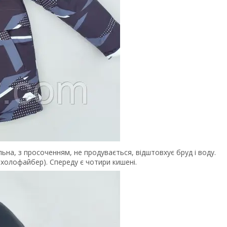
льна, з просоченням, не продувається, відштовхує бруд і воду.
охолофайбер). Спереду є чотири кишені.